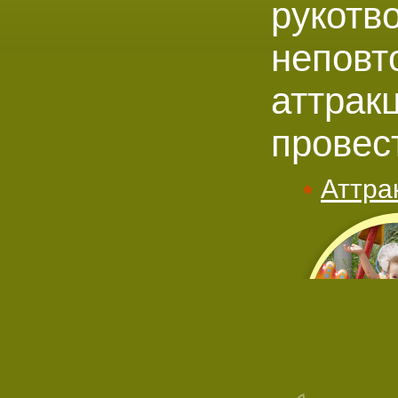
рукотв
неповт
аттрак
провес
Аттра