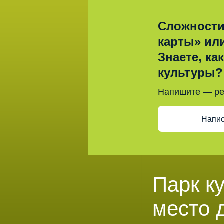
Сложности
карты» ил
Знаете, ка
культуры?
Напишите — р
Напис
Парк к
место 