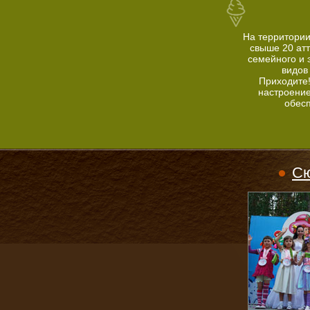
На территории
свыше 20 ат
семейного и 
видов
Приходите
настроение
обес
Сю