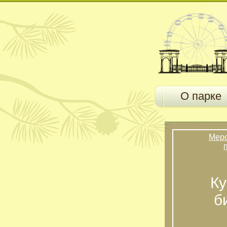
О парке
Мер
Ку
б