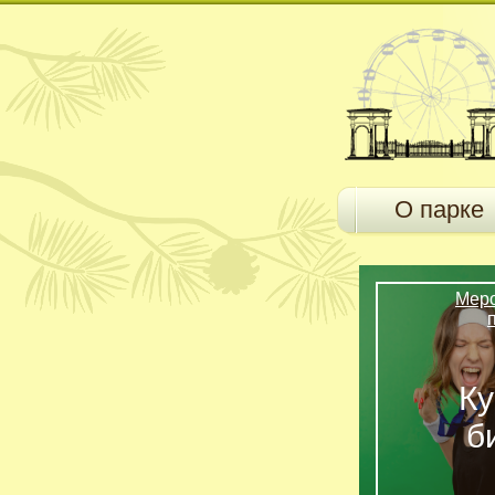
О парке
Мер
Ку
б