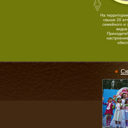
На территории
свыше 20 ат
семейного и 
видов
Приходите
настроение
обес
Сю