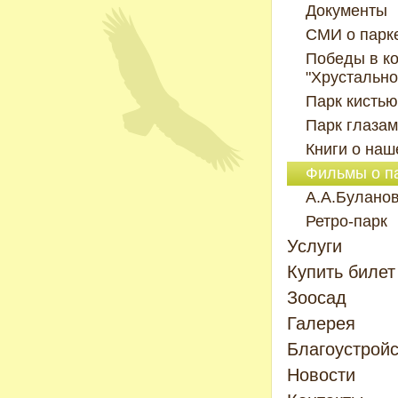
Документы
СМИ о парк
Победы в к
"Хрустально
Парк кистью
Парк глазам
Книги о наш
Фильмы о п
А.А.Булано
Ретро-парк
Услуги
Купить билет
Зоосад
Галерея
Благоустрой
Новости