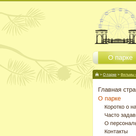
О парке
>
О парке
>
Фильмы 
Главная стр
О парке
Коротко о н
Часто зада
О персонал
Контакты