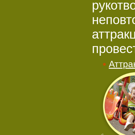
рукотв
неповт
аттрак
провес
Аттра