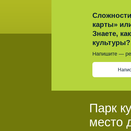
Сложности
карты» ил
Знаете, ка
культуры?
Напишите — р
Напис
Парк к
место 