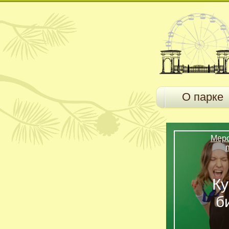
О парке
Мер
Ку
б