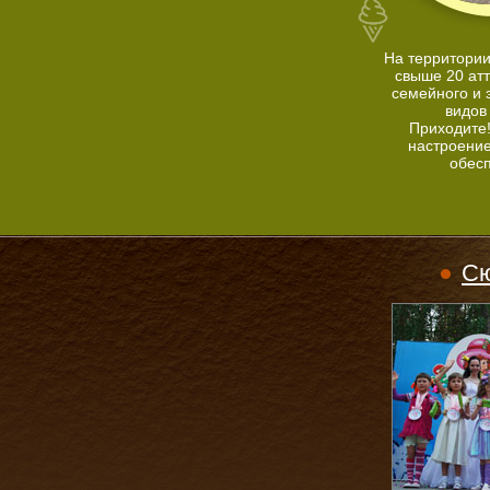
На территории
свыше 20 ат
семейного и 
видов
Приходите
настроение
обес
Сю