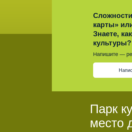
Сложности
карты» ил
Знаете, ка
культуры?
Напишите — р
Напис
Парк к
место 