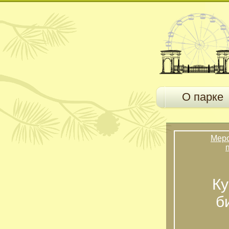
О парке
Мер
Ку
б