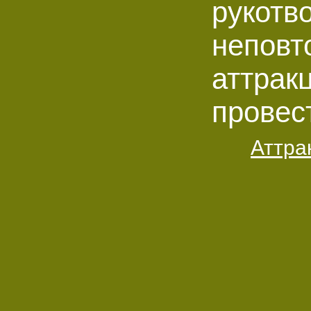
рукотв
неповт
аттрак
провес
Аттра