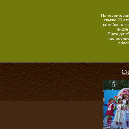
На территории
свыше 20 ат
семейного и 
видов
Приходите
настроение
обес
Сю