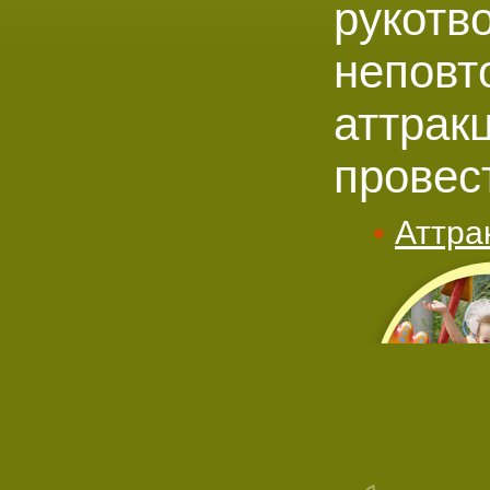
рукотв
неповт
аттрак
провес
Аттра