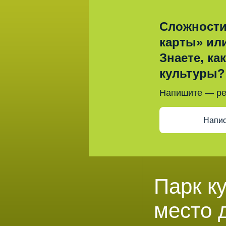
Сложности
карты» ил
Знаете, ка
культуры?
Напишите — р
Напис
Парк к
место 