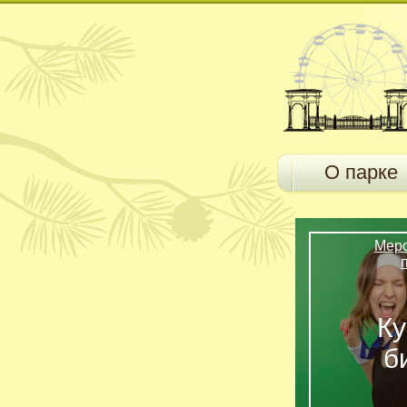
О парке
Мер
Ку
б