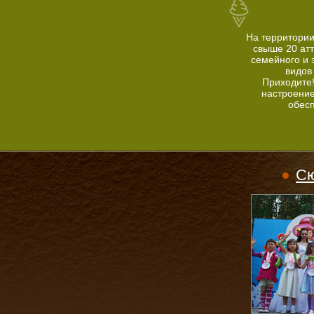
На территории
свыше 20 ат
семейного и 
видов
Приходите
настроение
обес
Сю