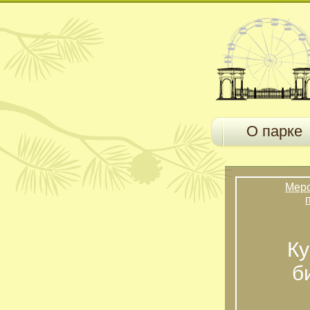
О парке
Мер
Ку
б