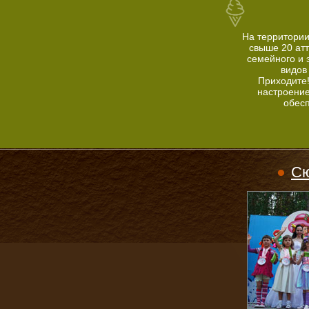
На территории
свыше 20 ат
семейного и 
видов
Приходите
настроение
обес
Сю