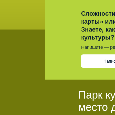
Сложности
карты» ил
Знаете, ка
культуры?
Напишите — р
Напис
Парк к
место 