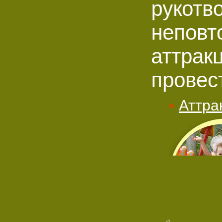
рукотв
неповт
аттрак
провес
Аттра